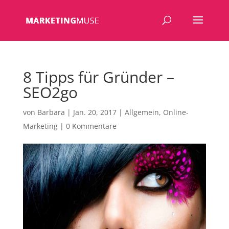
8 Tipps für Gründer –
SEO2go
von
Barbara
|
Jan. 20, 2017
|
Allgemein
,
Online-
Marketing
|
0 Kommentare