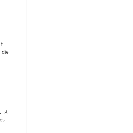
ch
 die
r
 ist
zes
t