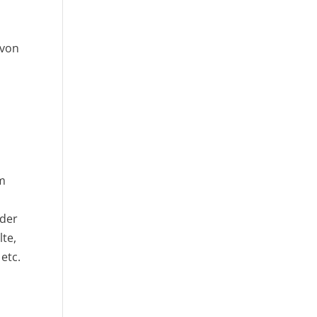
 von
e
em
 der
lte,
etc.