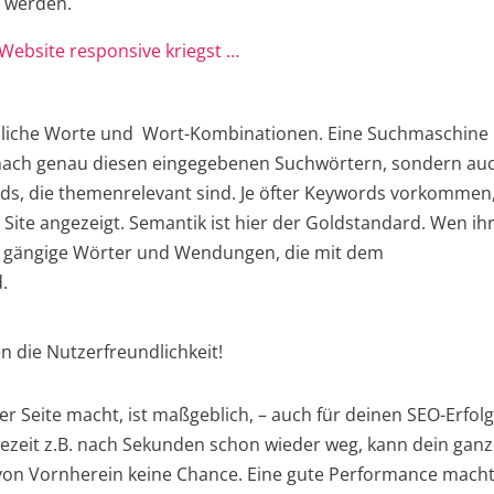
t werden.
Website responsive kriegst …
nliche Worte und Wort-Kombinationen. Eine Suchmaschine
 nach genau diesen eingegebenen Suchwörtern, sondern au
ds, die themenrelevant sind. Je öfter Keywords vorkommen,
 Site angezeigt. Semantik ist hier der Goldstandard. Wen ih
ch gängige Wörter und Wendungen, die mit dem
.
 die Nutzerfreundlichkeit!
r Seite macht, ist maßgeblich, – auch für deinen SEO-Erfolg,
dezeit z.B. nach Sekunden schon wieder weg, kann dein gan
 von Vornherein keine Chance. Eine gute Performance mach