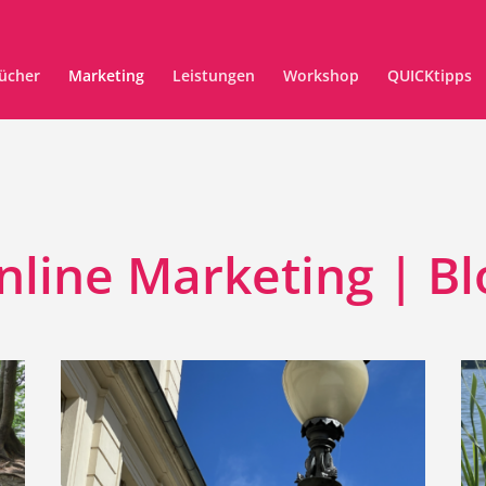
ücher
Marketing
Leistungen
Workshop
QUICKtipps
nline Marketing | Bl